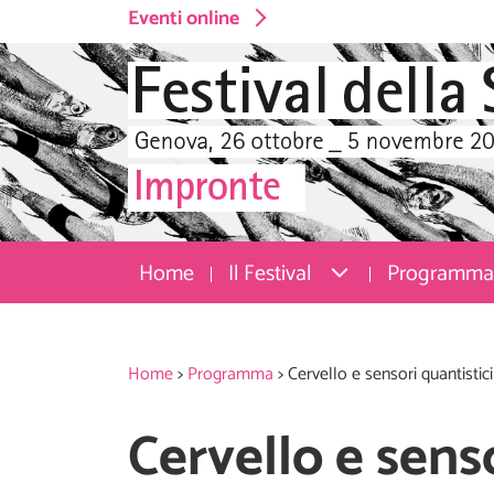
Eventi online
Home
Il Festival
Programma
Home
>
Programma
>
Cervello e sensori quantistici
Cervello e senso